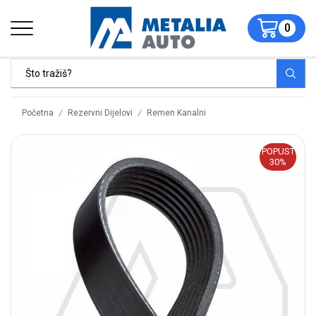
0
/
/
Početna
Rezervni Dijelovi
Remen Kanalni
POPUST
30%