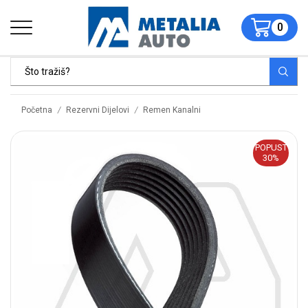
0
/
/
Početna
Rezervni Dijelovi
Remen Kanalni
POPUST
30%