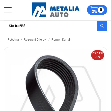
0
/
/
Početna
Rezervni Dijelovi
Remen Kanalni
POPUST
20%