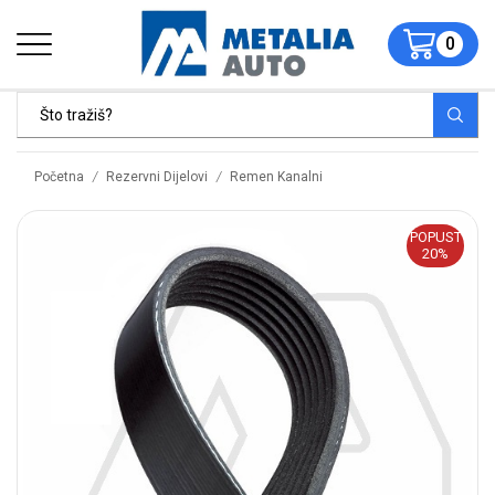
0
/
/
Početna
Rezervni Dijelovi
Remen Kanalni
POPUST
20%