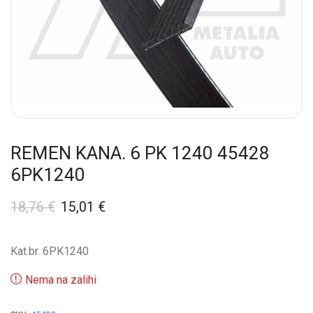
REMEN KANA. 6 PK 1240 45428
6PK1240
18,76
€
15,01
€
Kat.br. 6PK1240
Nema na zalihi