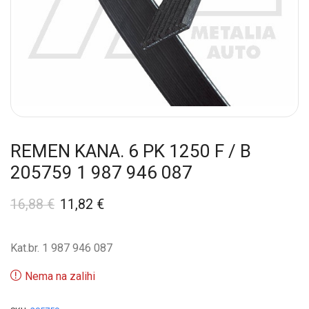
REMEN KANA. 6 PK 1250 F / B
205759 1 987 946 087
16,88
€
11,82
€
Kat.br. 1 987 946 087
Nema na zalihi