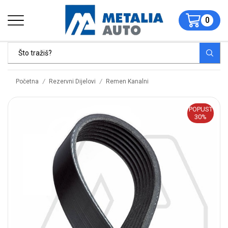
0
/
/
Početna
Rezervni Dijelovi
Remen Kanalni
POPUST
30%