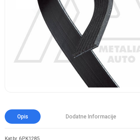
Opis
Dodatne Informacije
Kat.br. 6PK1285