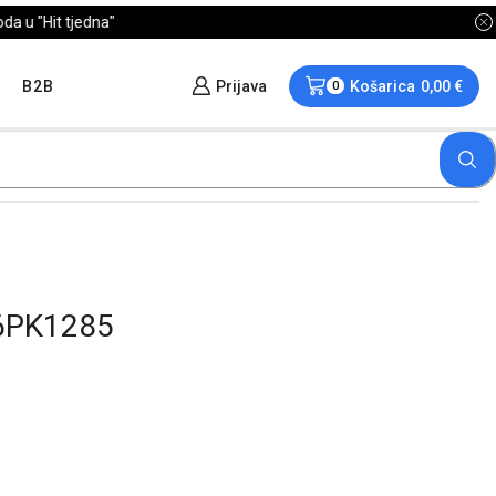
B2B
Prijava
Košarica
0,00
€
0
6PK1285