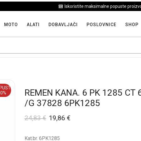
Iskoristite maksimalne popuste proizvoda u "Hit tjedna"
MOTO
ALATI
DOBAVLJAČI
POSLOVNICE
SHOP
PUST
REMEN KANA. 6 PK 1285 CT 
20%
/G 37828 6PK1285
24,83
€
19,86
€
Kat.br. 6PK1285