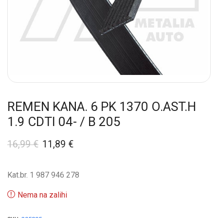
REMEN KANA. 6 PK 1370 O.AST.H
1.9 CDTI 04- / B 205
16,99
€
11,89
€
Kat.br. 1 987 946 278
Nema na zalihi