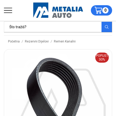
0
/
/
Početna
Rezervni Dijelovi
Remen Kanalni
POPUST
30%