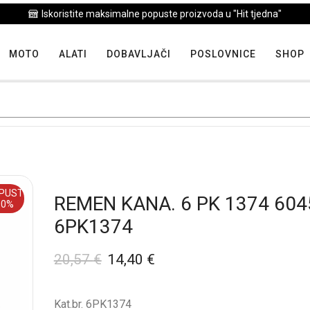
Iskoristite maksimalne popuste proizvoda u "Hit tjedna"
MOTO
ALATI
DOBAVLJAČI
POSLOVNICE
SHOP
PUST
REMEN KANA. 6 PK 1374 604
30%
6PK1374
20,57
€
14,40
€
Kat.br. 6PK1374