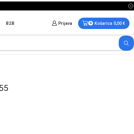
B2B
Prijava
Košarica
0,00
€
0
55