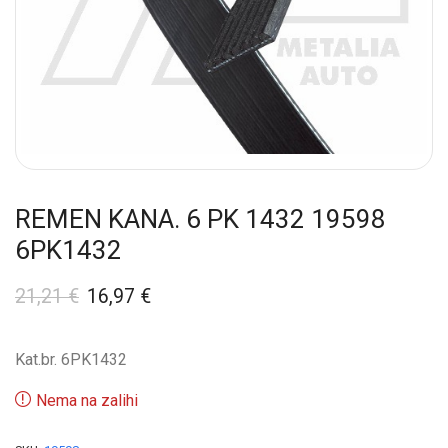
REMEN KANA. 6 PK 1432 19598
6PK1432
21,21
€
16,97
€
Kat.br. 6PK1432
Nema na zalihi