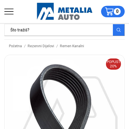
0
/
/
Početna
Rezervni Dijelovi
Remen Kanalni
POPUST
20%