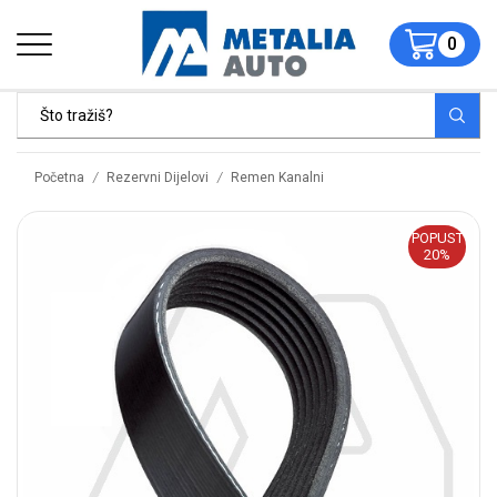
0
/
/
Početna
Rezervni Dijelovi
Remen Kanalni
POPUST
20%