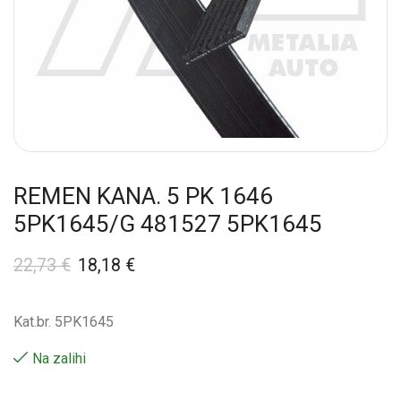
REMEN KANA. 5 PK 1646
5PK1645/G 481527 5PK1645
22,73
€
18,18
€
Kat.br. 5PK1645
Na zalihi