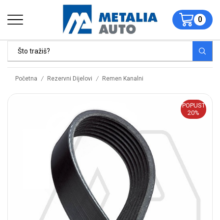
0
/
/
Početna
Rezervni Dijelovi
Remen Kanalni
POPUST
20%