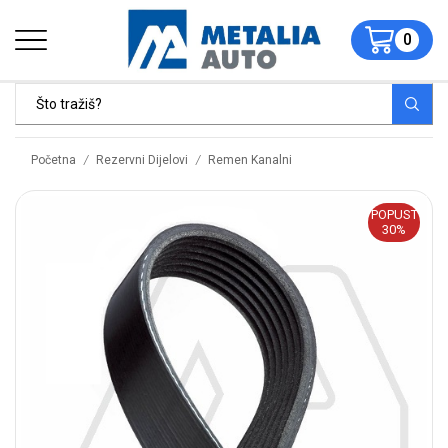
0
/
/
Početna
Rezervni Dijelovi
Remen Kanalni
POPUST
30%