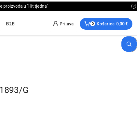
B2B
Prijava
Košarica
0,00
€
0
K1893/G