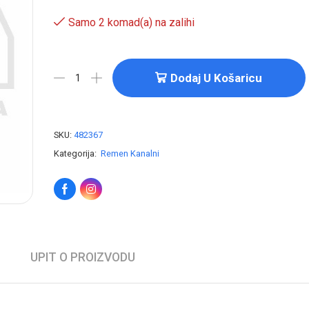
Samo 2 komad(a) na zalihi
Dodaj U Košaricu
SKU:
482367
Kategorija:
Remen Kanalni
UPIT O PROIZVODU