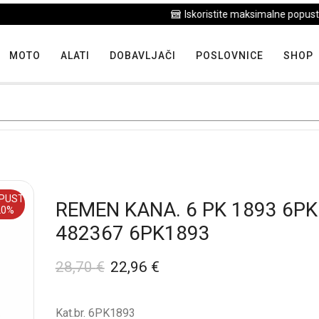
Iskoristite maksimalne popuste proizvoda u "Hit tjedna"
MOTO
ALATI
DOBAVLJAČI
POSLOVNICE
SHOP
PUST
REMEN KANA. 6 PK 1893 6P
20%
482367 6PK1893
28,70
€
22,96
€
Kat.br. 6PK1893