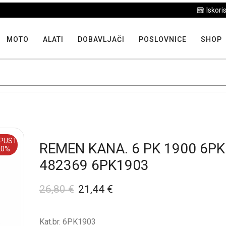
Iskoristite maksimalne popuste proizvoda u "Hit tjedna"
MOTO
ALATI
DOBAVLJAČI
POSLOVNICE
SHOP
PUST
REMEN KANA. 6 PK 1900 6P
20%
482369 6PK1903
26,80
€
21,44
€
Kat.br. 6PK1903