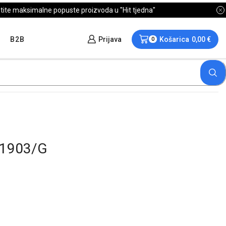
B2B
Prijava
Košarica
0,00
€
0
K1903/G