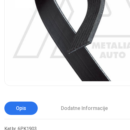
Opis
Dodatne Informacije
Kat.br. 6PK1903