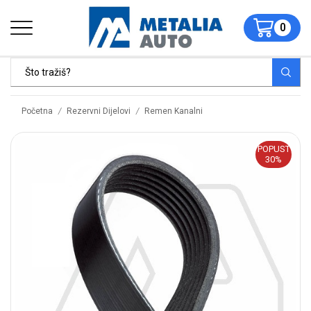
0
/
/
Početna
Rezervni Dijelovi
Remen Kanalni
POPUST
30%