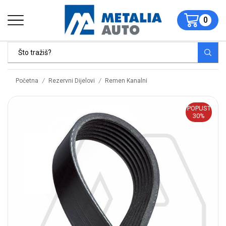
0
/
/
Početna
Rezervni Dijelovi
Remen Kanalni
POPUST
30%