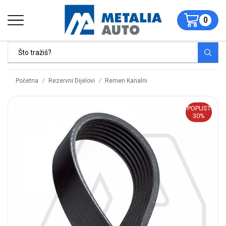
0
/
/
Početna
Rezervni Dijelovi
Remen Kanalni
POPUST
30%