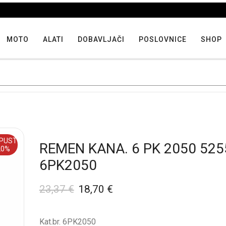
Iskoristite maksimalne popuste proizvoda u "Hit tjedna"
MOTO
ALATI
DOBAVLJAČI
POSLOVNICE
SHOP
PUST
REMEN KANA. 6 PK 2050 525
20%
6PK2050
23,37
€
18,70
€
Kat.br. 6PK2050