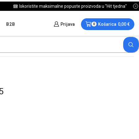
B2B
Prijava
Košarica
0,00
€
0
5