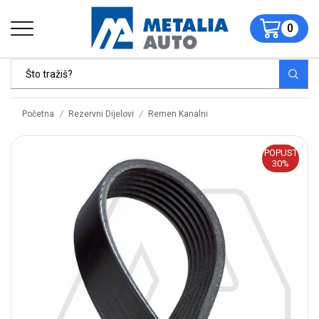
0
/
/
Početna
Rezervni Dijelovi
Remen Kanalni
POPUST
30%