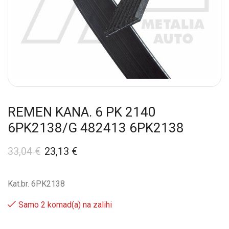
REMEN KANA. 6 PK 2140
6PK2138/G 482413 6PK2138
33,04
€
23,13
€
Kat.br. 6PK2138
Samo 2 komad(a) na zalihi