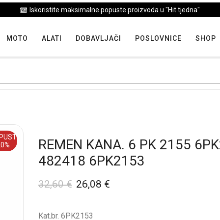
Iskoristite maksimalne popuste proizvoda u "Hit tjedna"
MOTO
ALATI
DOBAVLJAČI
POSLOVNICE
SHOP
PUST
REMEN KANA. 6 PK 2155 6P
20%
482418 6PK2153
32,60
€
26,08
€
Kat.br. 6PK2153