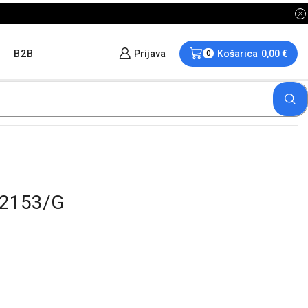
B2B
Prijava
Košarica
0,00
€
0
K2153/G