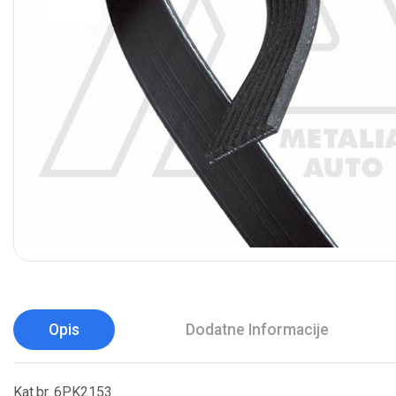
Opis
Dodatne Informacije
Kat.br. 6PK2153