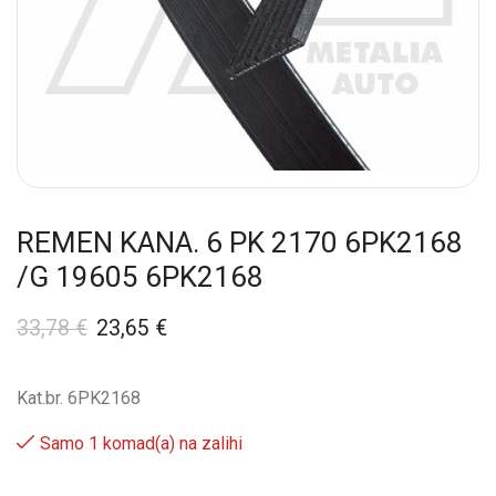
REMEN KANA. 6 PK 2170 6PK2168
/G 19605 6PK2168
33,78
€
23,65
€
Kat.br. 6PK2168
Samo 1 komad(a) na zalihi