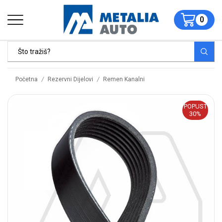
0
/
/
Početna
Rezervni Dijelovi
Remen Kanalni
POPUST
30%