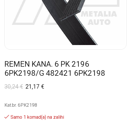
REMEN KANA. 6 PK 2196
6PK2198/G 482421 6PK2198
30,24
€
21,17
€
Kat.br. 6PK2198
Samo 1 komad(a) na zalihi