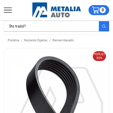
0
/
/
Početna
Rezervni Dijelovi
Remen Kanalni
POPUST
30%