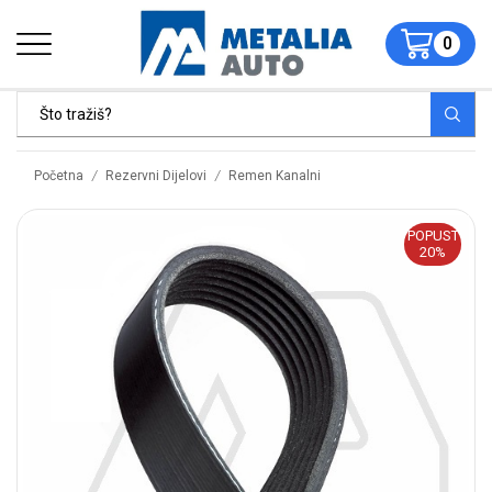
0
/
/
Početna
Rezervni Dijelovi
Remen Kanalni
POPUST
20%