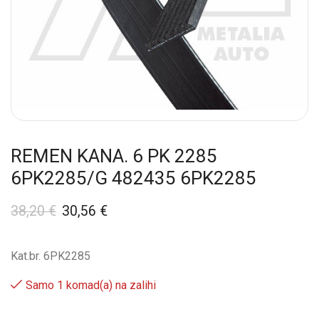
REMEN KANA. 6 PK 2285
6PK2285/G 482435 6PK2285
38,20
€
30,56
€
Kat.br. 6PK2285
Samo 1 komad(a) na zalihi