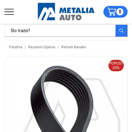
0
/
/
Početna
Rezervni Dijelovi
Remen Kanalni
POPUST
20%