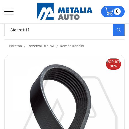
0
/
/
Početna
Rezervni Dijelovi
Remen Kanalni
POPUST
30%