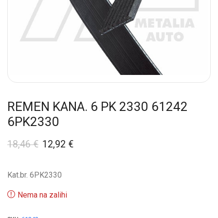
REMEN KANA. 6 PK 2330 61242
6PK2330
18,46
€
12,92
€
Kat.br. 6PK2330
Nema na zalihi