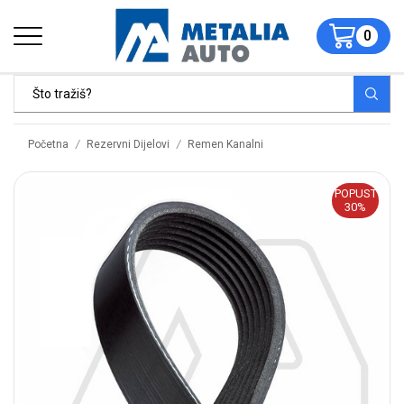
0
/
/
Početna
Rezervni Dijelovi
Remen Kanalni
POPUST
30%