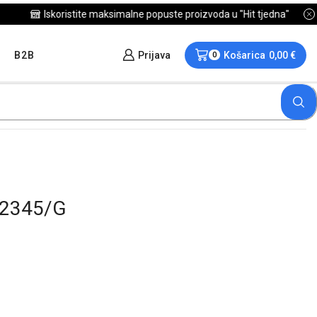
B2B
Prijava
Košarica
0,00
€
0
K2345/G