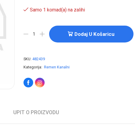
Samo 1 komad(a) na zalihi
Dodaj U Košaricu
SKU:
482439
Kategorija:
Remen Kanalni
UPIT O PROIZVODU