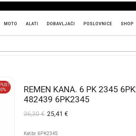
Iskoristite maksimalne popuste proizvoda u "Hit tjedna"
MOTO
ALATI
DOBAVLJAČI
POSLOVNICE
SHOP
PUST
REMEN KANA. 6 PK 2345 6P
30%
482439 6PK2345
36,30
€
25,41
€
Kat.br. 6PK2345