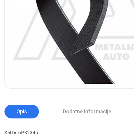
Opis
Dodatne Informacije
Kat.br. 6PK2345