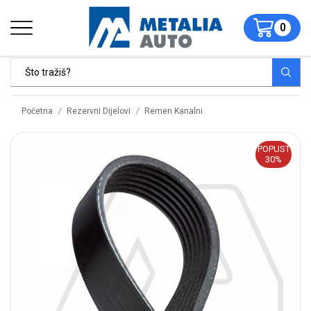
0
/
/
Početna
Rezervni Dijelovi
Remen Kanalni
POPUST
30%