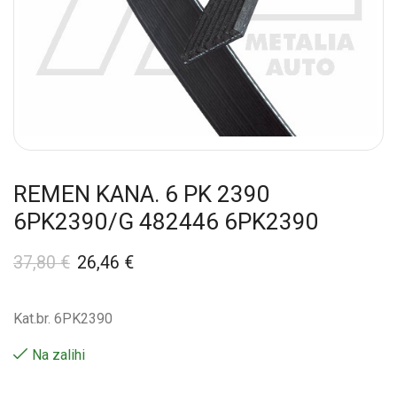
REMEN KANA. 6 PK 2390
6PK2390/G 482446 6PK2390
37,80
€
26,46
€
Kat.br. 6PK2390
Na zalihi