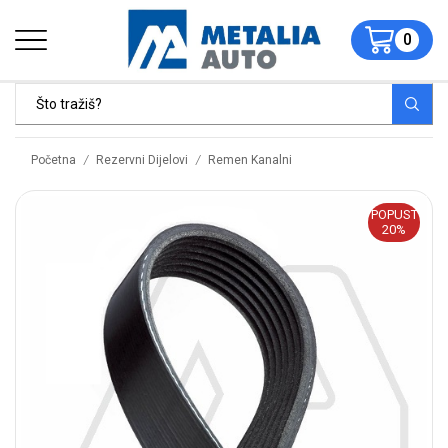
0
/
/
Početna
Rezervni Dijelovi
Remen Kanalni
POPUST
20%