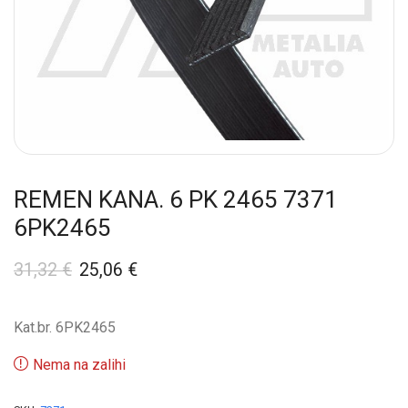
REMEN KANA. 6 PK 2465 7371
6PK2465
31,32
€
25,06
€
Kat.br. 6PK2465
Nema na zalihi