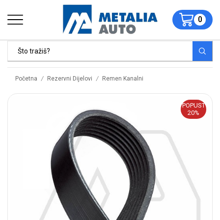
0
/
/
Početna
Rezervni Dijelovi
Remen Kanalni
POPUST
20%