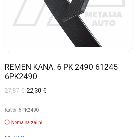
REMEN KANA. 6 PK 2490 61245
6PK2490
27,87
€
22,30
€
Kat.br. 6PK2490
Nema na zalihi