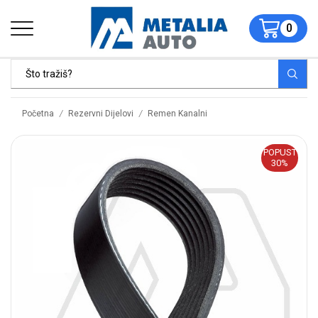
0
/
/
Početna
Rezervni Dijelovi
Remen Kanalni
POPUST
30%