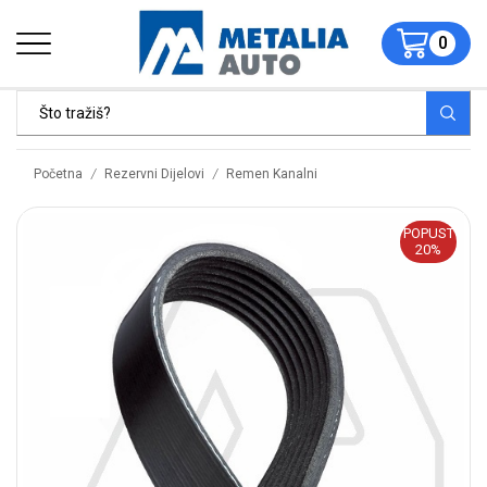
0
/
/
Početna
Rezervni Dijelovi
Remen Kanalni
POPUST
20%