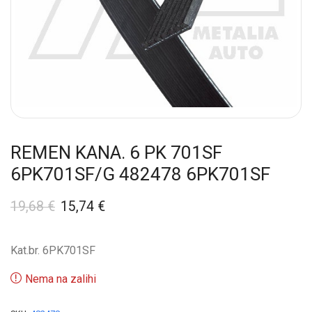
REMEN KANA. 6 PK 701SF
6PK701SF/G 482478 6PK701SF
19,68
€
15,74
€
Kat.br. 6PK701SF
Nema na zalihi