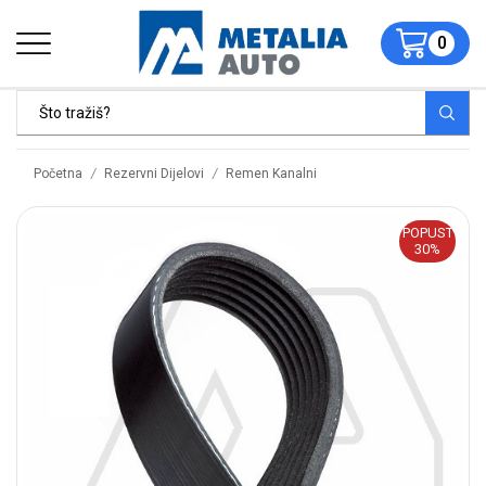
0
/
/
Početna
Rezervni Dijelovi
Remen Kanalni
POPUST
30%