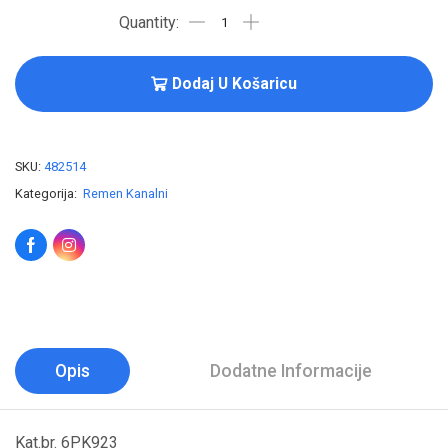
Dodaj U Košaricu
SKU:
482514
Kategorija:
Remen Kanalni
Opis
Dodatne Informacije
Kat.br. 6PK923