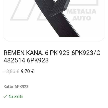
REMEN KANA. 6 PK 923 6PK923/G
482514 6PK923
13,86
€
9,70
€
Kat.br. 6PK923
Na zalihi