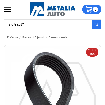
0
/
/
Početna
Rezervni Dijelovi
Remen Kanalni
POPUST
30%