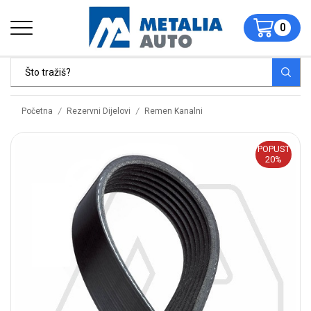
0
/
/
Početna
Rezervni Dijelovi
Remen Kanalni
POPUST
20%