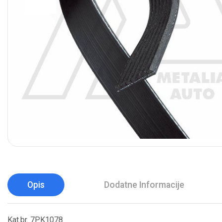
Opis
Dodatne Informacije
Kat.br. 7PK1078