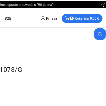
B2B
Prijava
Košarica
0,00
€
0
K1078/G