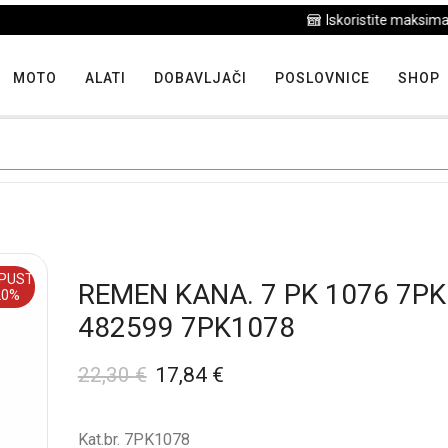
Iskoristite maksimalne popuste proizvoda u "Hit tjedna"
MOTO
ALATI
DOBAVLJAČI
POSLOVNICE
SHOP
PUST
REMEN KANA. 7 PK 1076 7P
20%
482599 7PK1078
22,30
€
17,84
€
Kat.br. 7PK1078