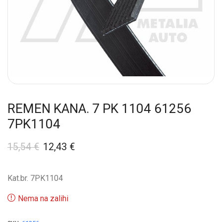
REMEN KANA. 7 PK 1104 61256
7PK1104
15,54
€
12,43
€
Kat.br. 7PK1104
Nema na zalihi