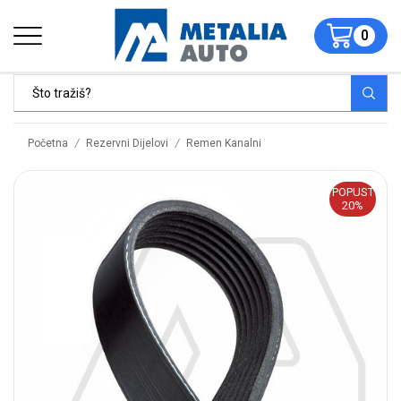
0
/
/
Početna
Rezervni Dijelovi
Remen Kanalni
POPUST
20%