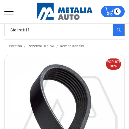
0
/
/
Početna
Rezervni Dijelovi
Remen Kanalni
POPUST
30%