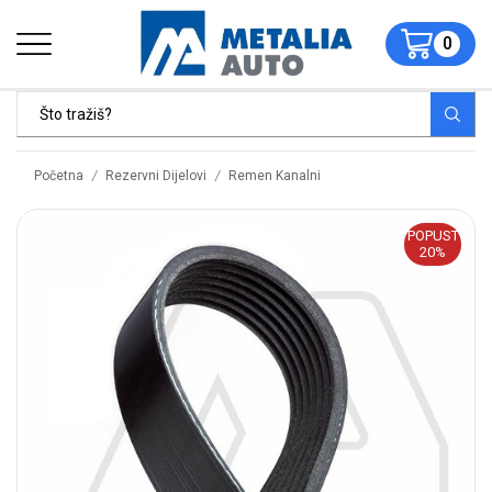
0
/
/
Početna
Rezervni Dijelovi
Remen Kanalni
POPUST
20%