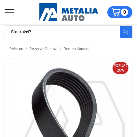
0
/
/
Početna
Rezervni Dijelovi
Remen Kanalni
POPUST
20%