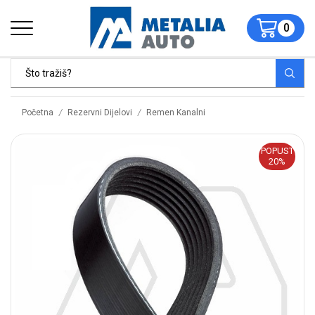
0
/
/
Početna
Rezervni Dijelovi
Remen Kanalni
POPUST
20%