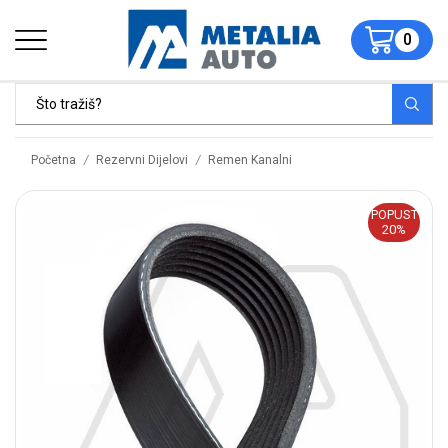
0
/
/
Početna
Rezervni Dijelovi
Remen Kanalni
POPUST
20%