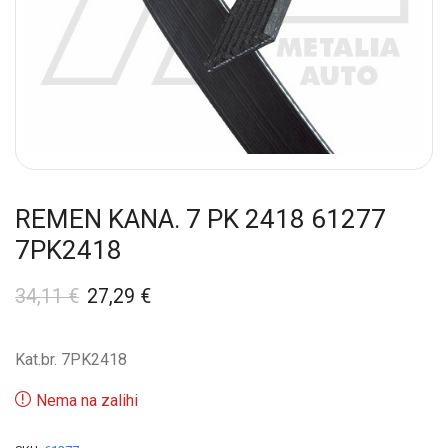
REMEN KANA. 7 PK 2418 61277
7PK2418
34,11
€
27,29
€
Kat.br. 7PK2418
Nema na zalihi