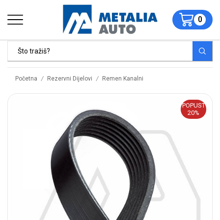
0
/
/
Početna
Rezervni Dijelovi
Remen Kanalni
POPUST
20%