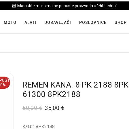
Iskoristite maksimalne popuste proizvoda u "Hit tjedna"
MOTO
ALATI
DOBAVLJAČI
POSLOVNICE
SHOP
PUST
REMEN KANA. 8 PK 2188 8P
30%
61300 8PK2188
50,00
€
35,00
€
Kat.br. 8PK2188