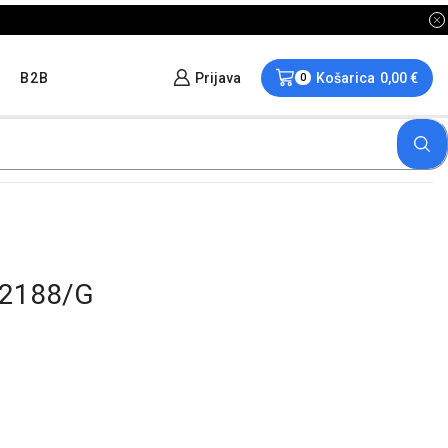
B2B
Prijava
Košarica
0,00
€
0
K2188/G