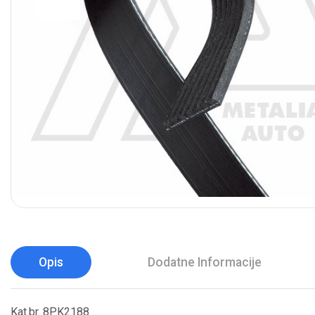
Opis
Dodatne Informacije
Kat.br. 8PK2188