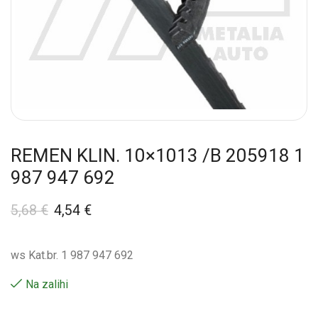
REMEN KLIN. 10×1013 /B 205918 1
987 947 692
5,68
€
4,54
€
ws Kat.br. 1 987 947 692
Na zalihi