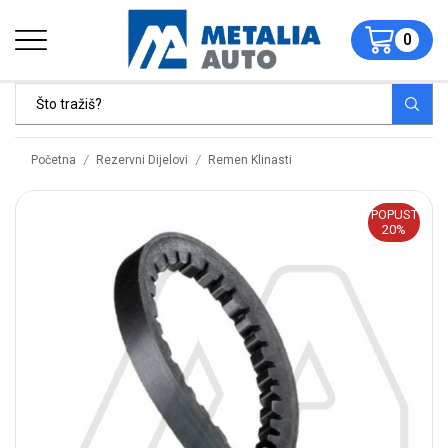
0
/
/
Početna
Rezervni Dijelovi
Remen Klinasti
POPUST
20%