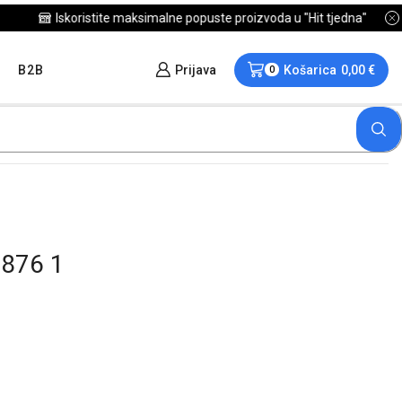
B2B
Prijava
Košarica
0,00
€
0
5876 1