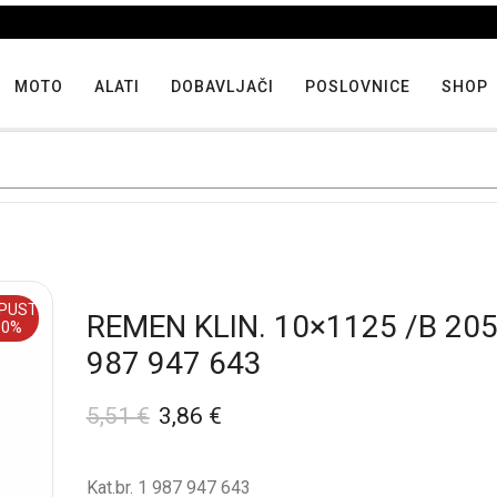
Iskoristite maksimalne popuste proizvoda u "Hit tjedna"
MOTO
ALATI
DOBAVLJAČI
POSLOVNICE
SHOP
PUST
REMEN KLIN. 10×1125 /B 20
30%
987 947 643
5,51
€
3,86
€
Kat.br. 1 987 947 643