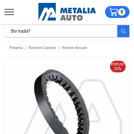
0
/
/
Početna
Rezervni Dijelovi
Remen Klinasti
POPUST
20%