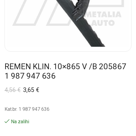
REMEN KLIN. 10×865 V /B 205867
1 987 947 636
4,56
€
3,65
€
Kat.br. 1 987 947 636
Na zalihi