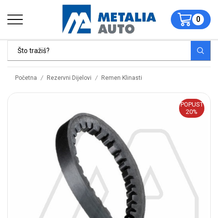
0
/
/
Početna
Rezervni Dijelovi
Remen Klinasti
POPUST
20%