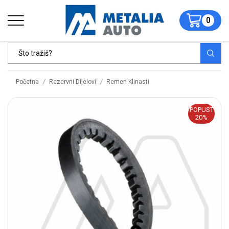
0
/
/
Početna
Rezervni Dijelovi
Remen Klinasti
POPUST
20%