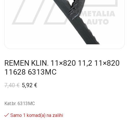
REMEN KLIN. 11×820 11,2 11×820
11628 6313MC
7,40
€
5,92
€
Kat.br. 6313MC
Samo 1 komad(a) na zalihi