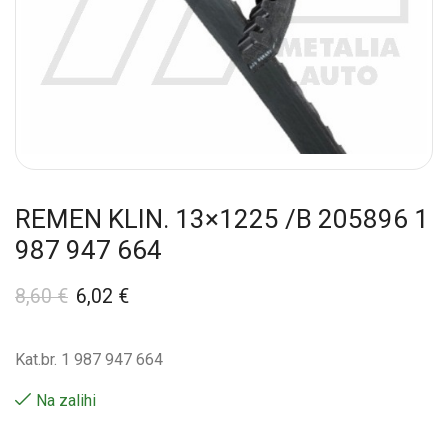
REMEN KLIN. 13×1225 /B 205896 1
987 947 664
8,60
€
6,02
€
Kat.br. 1 987 947 664
Na zalihi