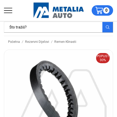
0
/
/
Početna
Rezervni Dijelovi
Remen Klinasti
POPUST
30%